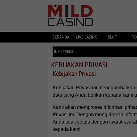
BERANDA
LIVE CASINO
SLOT
TO
INFO TERKINI :
KEBIJAKAN PRIVASI
Kebijakan Privasi
Kebijakan Privasi ini menggambarkan ca
data yang Anda berikan kepada kami 
Kami akan memproses informasi pribadi
Privasi ini. Dengan mengirimkan infor
Anda tidak setuju dengan syarat-syar
kepada kami.