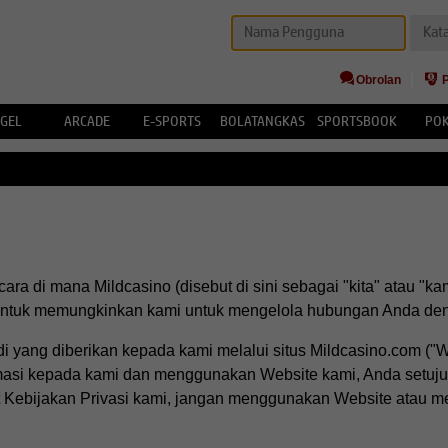
Obrolan
P
GEL
ARCADE
E-SPORTS
BOLATANGKAS
SPORTSBOOK
PO
ra di mana Mildcasino (disebut di sini sebagai "kita" atau "k
untuk memungkinkan kami untuk mengelola hubungan Anda den
 yang diberikan kepada kami melalui situs Mildcasino.com ("W
masi kepada kami dan menggunakan Website kami, Anda setuju d
at Kebijakan Privasi kami, jangan menggunakan Website atau m