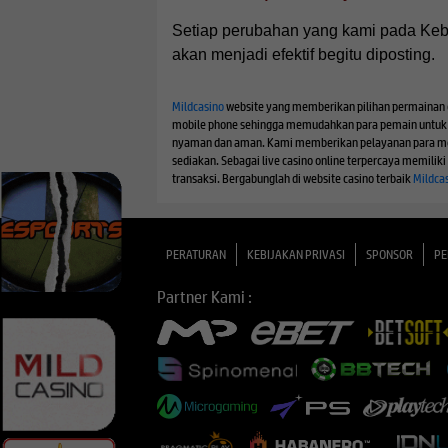
Setiap perubahan yang kami pada Kebi
akan menjadi efektif begitu diposting.
Mildcasino
website yang memberikan pilihan permainan ca
mobile phone sehingga memudahkan para pemain untuk be
nyaman dan aman. Kami memberikan pelayanan para me
sediakan. Sebagai live casino online terpercaya memil
transaksi. Bergabunglah di website casino terbaik
Mildca
PERATURAN
KEBIJAKAN PRIVASI
SPONSOR
PE
Partner Kami :