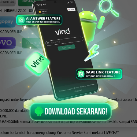
MASUK E-BANKING
N - MINGGU: 22.00 - 00.00 WIB
DOWNLOAD APK
K ADA OFFLINE
DOWNLOAD APK
K ADA OFFLINE
 uang asli untuk bermain dalam game dengan melakukan pengiriman deposit melalui account 
.000.000 dan dapat deposit berkali-kali tanpa batas setiap harinya.
LINE.
 GANGGUAN semua proses deposit tidak dapat diproses untuk sementara waktu sampai B
nda belum bertambah harap menghubungi Customer Service kami melalui LIVE CHAT