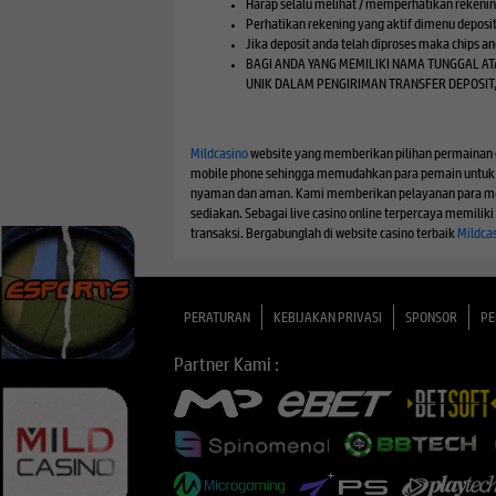
Harap selalu melihat / memperhatikan rekening
Perhatikan rekening yang aktif dimenu deposit
Jika deposit anda telah diproses maka chips an
BAGI ANDA YANG MEMILIKI NAMA TUNGGAL A
UNIK DALAM PENGIRIMAN TRANSFER DEPOSIT, M
Mildcasino
website yang memberikan pilihan permainan ca
mobile phone sehingga memudahkan para pemain untuk be
nyaman dan aman. Kami memberikan pelayanan para me
sediakan. Sebagai live casino online terpercaya memil
transaksi. Bergabunglah di website casino terbaik
Mildca
PERATURAN
KEBIJAKAN PRIVASI
SPONSOR
PE
Partner Kami :