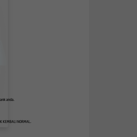
bank anda.
ANK KEMBALI NORMAL.