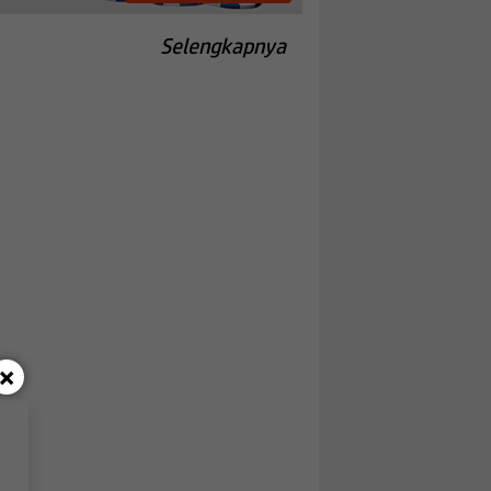
Selengkapnya
×